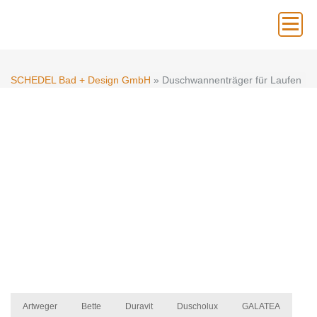
×
SCHEDEL Bad + Design GmbH
» Duschwannenträger für Laufen
SCHEDEL
DUSCHWANNENTRÄGER –
OPTIMALER HALT FÜR
DUSCHTASSEN
Artweger
Bette
Duravit
Duscholux
GALATEA