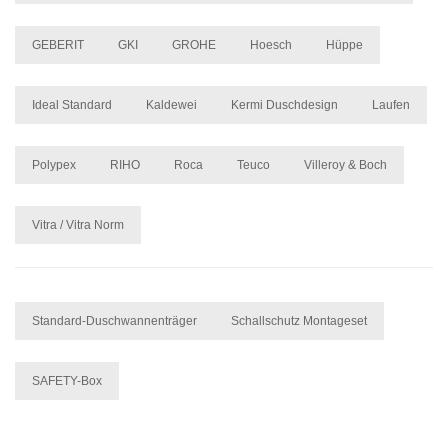
GEBERIT
GKI
GROHE
Hoesch
Hüppe
Ideal Standard
Kaldewei
Kermi Duschdesign
Laufen
Polypex
RIHO
Roca
Teuco
Villeroy & Boch
Vitra / Vitra Norm
Standard-Duschwannenträger
Schallschutz Montageset
SAFETY-Box