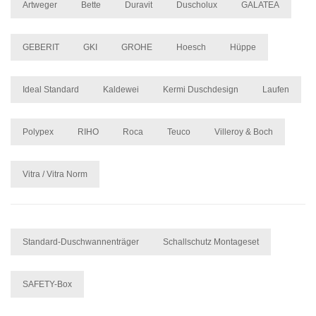
Artweger
Bette
Duravit
Duscholux
GALATEA
GEBERIT
GKI
GROHE
Hoesch
Hüppe
Ideal Standard
Kaldewei
Kermi Duschdesign
Laufen
Polypex
RIHO
Roca
Teuco
Villeroy & Boch
Vitra / Vitra Norm
Standard-Duschwannenträger
Schallschutz Montageset
SAFETY-Box