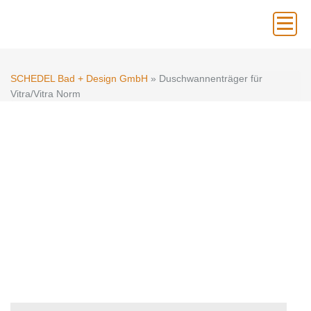
×
SCHEDEL Bad + Design GmbH
» Duschwannenträger für
Vitra/Vitra Norm
SCHEDEL
DUSCHWANNENTRÄGER –
OPTIMALER HALT FÜR
DUSCHTASSEN