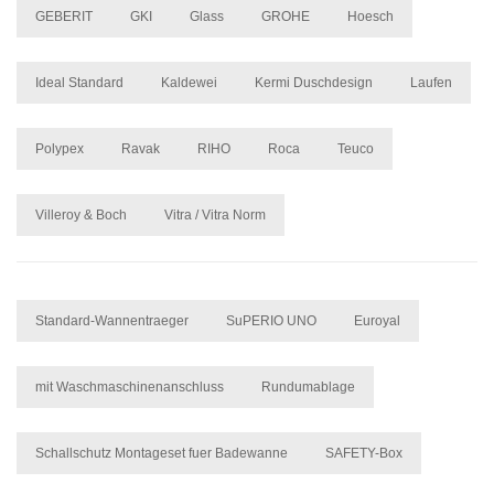
GEBERIT
GKI
Glass
GROHE
Hoesch
Ideal Standard
Kaldewei
Kermi Duschdesign
Laufen
Polypex
Ravak
RIHO
Roca
Teuco
Villeroy & Boch
Vitra / Vitra Norm
Standard-Wannentraeger
SuPERIO UNO
Euroyal
mit Waschmaschinenanschluss
Rundumablage
Schallschutz Montageset fuer Badewanne
SAFETY-Box